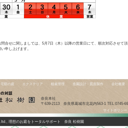
お問合せに関しましては、5月7日（木）以降の営業日にて、順次対応させて
願い申し上げます。
宅邸の庭
エクステリア
植栽管理
造園設計・図面製作
会社概要
奈良本社
〒639-2113 奈良県葛城市北花内563-1 TEL:0745-69
サイトポリシー
uen co.ltd., 理想のお庭をトータルサポート 奈良 松樹園